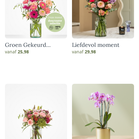
Groen Gekeurd
Liefdevol moment
gerbera boeket
vanaf
25,98
vanaf
29,98