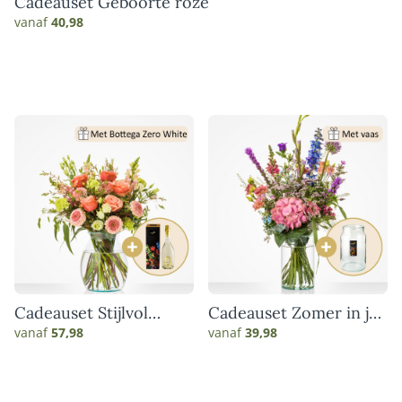
Cadeauset Geboorte roze
vanaf
40,98
Cadeauset Stijlvol
Cadeauset Zomer in je
genieten
vaas
vanaf
57,98
vanaf
39,98