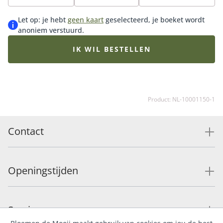
glimlach gegarandeerd. Tip: bestel onze bijpassende
vaas en maak de verrassing compleet.
Let op: je hebt
geen kaart
geselecteerd, je boeket wordt
anoniem verstuurd.
IK WIL BESTELLEN
Product: NL-10001150-1
Contact
Openingstijden
Service