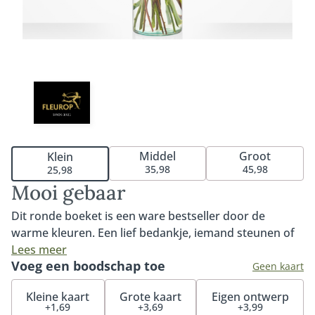
Middel
Groot
Klein
35,98
45,98
25,98
Mooi gebaar
Dit ronde boeket is een ware bestseller door de
warme kleuren. Een lief bedankje, iemand steunen of
zomaar verrassen. Boeket Mooi gebaar wordt met
Lees meer
Voeg een boodschap toe
aandacht en liefde geschikt voor jou, door de lokale
Geen kaart
Fleurop bloemist. Het boeket Mooi gebaar bevat onder
Kleine kaart
Grote kaart
Eigen ontwerp
meer een prachtige gerbera, roos en alstroemeria. Een
+1,69
+3,69
+3,99