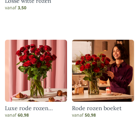
Losse witte rozen
vanaf
3,50
Luxe rode rozen
Rode rozen boeket
boeket
vanaf
60,98
vanaf
50,98