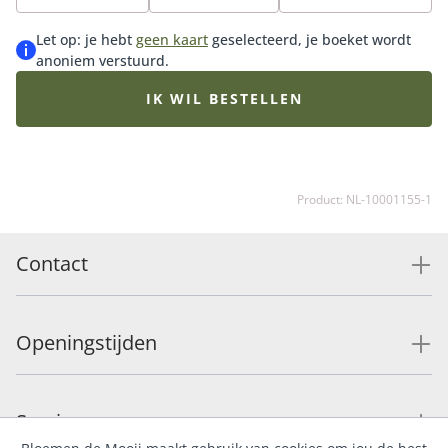
seizoensbloemen van dit moment. Tip: bestel direct
onze bijpassende vaas, onze heerlijke bonbons of
Let op: je hebt
geen kaart
geselecteerd, je boeket wordt
chocolade voor de ultieme verrassing.
anoniem verstuurd.
IK WIL BESTELLEN
Product: NL-10001155-1
Contact
Openingstijden
Service