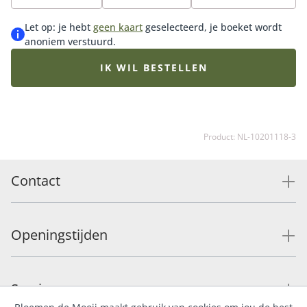
hoeveel iemand voor je betekent. Met zorg en
vakmanschap samengesteld door de lokale Fleurop
Let op: je hebt
geen kaart
geselecteerd, je boeket wordt
vakbloemist en persoonlijk bezorgd. De afbeelding
anoniem verstuurd.
toont het boeket in middelformaat. Door het gebruik
van dagverse seizoensbloemen kan het uiteindelijke
IK WIL BESTELLEN
boeket iets afwijken. Exclusief vaas. Tip: bestel een
vaas mee, zodat de ontvanger direct van de bloemen
kan genieten.
Product: NL-10201118-3
Contact
Openingstijden
Service