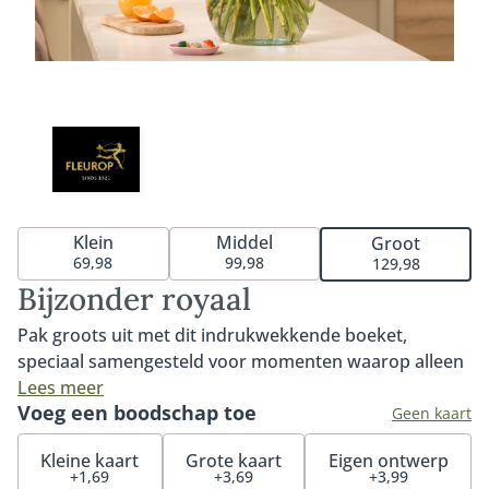
Klein
Middel
Groot
69,98
99,98
129,98
Bijzonder royaal
Pak groots uit met dit indrukwekkende boeket,
speciaal samengesteld voor momenten waarop alleen
het allermooiste goed genoeg is. Met een weelderige
Lees meer
Voeg een boodschap toe
mix van hoogwaardige, dagverse bloemen straalt dit
Geen kaart
boeket luxe, kracht en elegantie uit. Perfect om
Kleine kaart
Grote kaart
Eigen ontwerp
iemand te bedanken, te feliciteren of te laten zien
+1,69
+3,69
+3,99